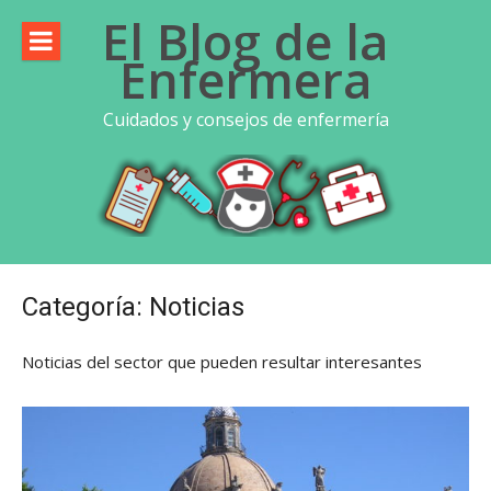
Saltar
El Blog de la
al
Enfermera
contenido
Cuidados y consejos de enfermería
Categoría:
Noticias
Noticias del sector que pueden resultar interesantes