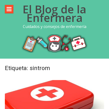
Saltar
El Blog de la
al
Enfermera
contenido
Cuidados y consejos de enfermería
Etiqueta:
sintrom